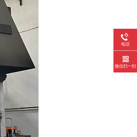
电话
微信扫一扫