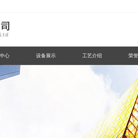
中心
设备展示
工艺介绍
荣