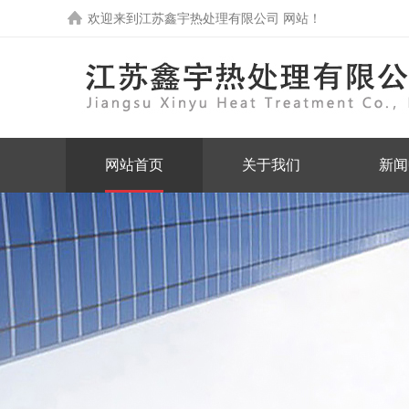
欢迎来到
江苏鑫宇热处理有限公司 网站
！
网站首页
关于我们
新闻